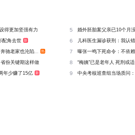
5
设得更加坚强有力
婚外胚胎案父亲已10个月
6
影配角去世
儿科医生漏诊获刑：我认
新
7
奔驰老家也沦陷了
曝张一鸣下死命令：不依赖
热
8
多省份关键期这样做
“梅姨”已是老年人 死刑或
9
两年少赚了15亿
中央考核巡查组当场质问
新