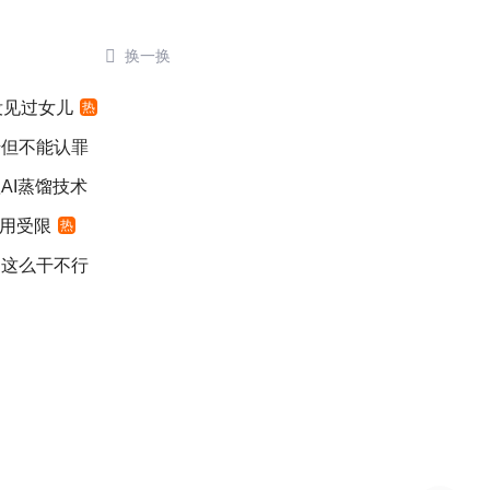

换一换
没见过女儿
热
错但不能认罪
AI蒸馏技术
适用受限
热
：这么干不行