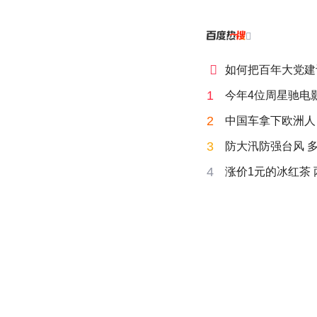


如何把百年大党建
1
今年4位周星驰电
2
中国车拿下欧洲人 
3
防大汛防强台风 
4
涨价1元的冰红茶 